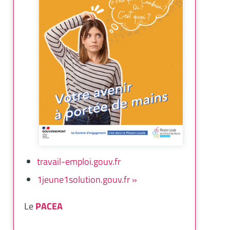
travail-emploi.gouv.fr
1jeune1solution.gouv.fr »
Le
PACEA