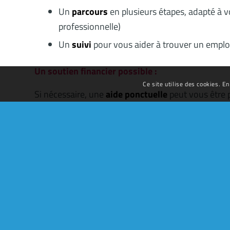
Un
parcours
en plusieurs étapes, adapté à v
professionnelle)
Un
suivi
pour vous aider à trouver un emplo
Un soutien financier possible :
Ce site utilise des cookies. En
Si nécessaire, une
aide ponctuelle
peut vous être p
pas un revenu de subsistance.
Le PACEA est un contrat d’engagement avec des obj
rythme
et d’être
soutenu dans votre parcours ver
Pour en savoir plus sur ce dispositif,
cliquez ici.