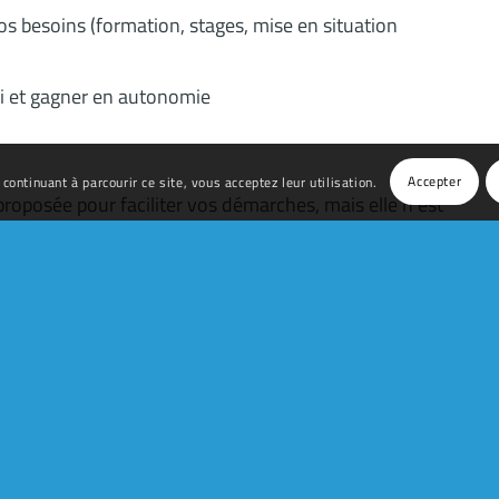
os besoins (formation, stages, mise en situation
i et gagner en autonomie
Accepter
 continuant à parcourir ce site, vous acceptez leur utilisation.
roposée pour faciliter vos démarches, mais elle n’est
ectifs clairs, qui vous permet de
progresser à votre
s l’emploi.