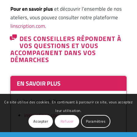
Pour en savoir plus
et découvrir l’ensemble de nos
ateliers, vous pouvez consulter notre plateforme
linscription.com.
DES CONSEILLERS RÉPONDENT À
VOS QUESTIONS ET VOUS
ACCOMPAGNENT DANS VOS
DÉMARCHES
EN SAVOIR PLUS
Liste de nos ateliers :
Ce site utilise des cookies. En continuant à parcourir ce site, vous acceptez
leur utilisation.
inscriptions.com
Accepter
Refuser
Paramètres