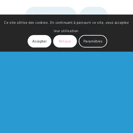
Rapport d’activité
Statuts
Ce site utilise des cookies. En continuant à parcourir ce site, vous acceptez
leur utilisation.
Projet associatif
Accepter
Refuser
Paramètres
Ces documents sont à votre disposition pour vous
permettre de mieux comprendre notre engagement
et nos projets pour l’insertion des jeunes.
La Mission Locale